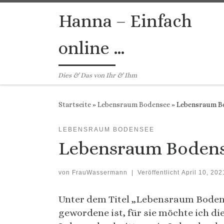
Zum Inhalt springen
Hanna – Einfach
online …
Dies & Das von Ihr & Ihm
Startseite
»
Lebensraum Bodensee
»
Lebensraum Bo
LEBENSRAUM BODENSEE
Lebensraum Bodens
von
FrauWassermann
|
Veröffentlicht
April 10, 202
Unter dem Titel „Lebensraum Bodens
gewordene ist, für sie möchte ich d