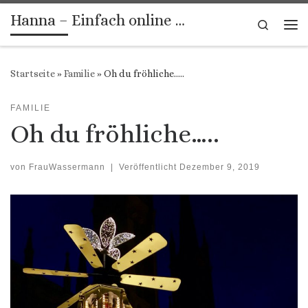
Hanna – Einfach online …
Zum Inhalt springen
Search
Me
Startseite
»
Familie
»
Oh du fröhliche…..
FAMILIE
Oh du fröhliche…..
von
FrauWassermann
|
Veröffentlicht
Dezember 9, 2019