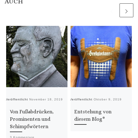
AUCH
Veröffentlicht
November 18, 2019
Veröffentlicht
Oktober 9, 2019
Ve
Von Fußabdrücken,
Entstehung von
Prominenten und
diesem Blog*
Schimpfwörtern
3 Kommentare