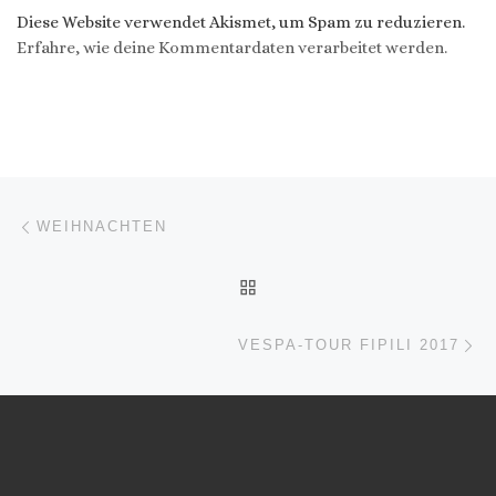
Diese Website verwendet Akismet, um Spam zu reduzieren.
Erfahre, wie deine Kommentardaten verarbeitet werden.
Beitragsnavigation
Vorheriger Beitrag
WEIHNACHTEN
ZURÜCK ZUR BEITRAGSL
Nä
VESPA-TOUR FIPILI 2017