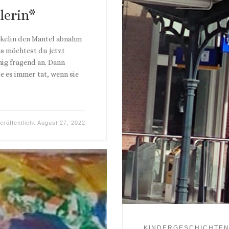
lerin*
nkelin den Mantel abnahm
s möchtest du jetzt
ig fragend an. Dann
ie es immer tat, wenn sie
eröffentlicht
August 27, 2022
KINDERGESCHICHTE