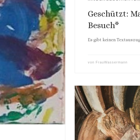
Geschützt: M
Besuch*
Es gibt keinen Textauszug,
von
FrauWassermann