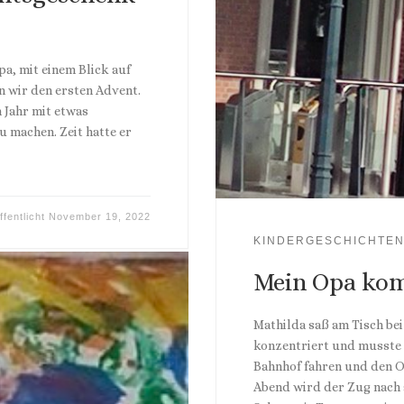
pa, mit einem Blick auf
n wir den ersten Advent.
m Jahr mit etwas
 machen. Zeit hatte er
ffentlicht
November 19, 2022
KINDERGESCHICHTE
Mein Opa ko
Mathilda saß am Tisch bei
konzentriert und musste 
Bahnhof fahren und den O
Abend wird der Zug nach s