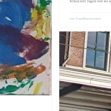
Schon seit Tagen war sie a
von
FrauWassermann