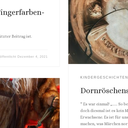
Fingerfarben-
tzter Beitrag ist.
öffentlicht
Dezember 4, 2021
KINDERGESCHICHTE
Dornröschens
“ Es war einmal! „…… So b
doch diesmal ist es kein 
Erwachsene. Es ist für u
machen, was Märchen norma