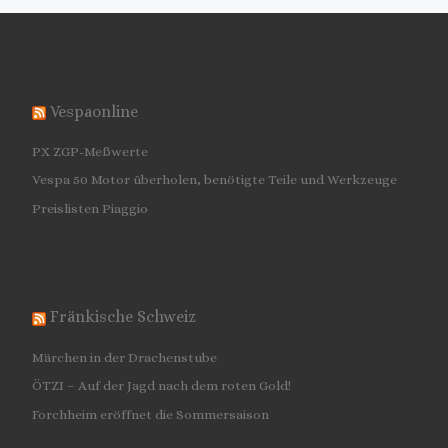
Vespaonline
PX ZGP-Meßwerte
Vespa 50 Motor überholen, benötigte Teile und Werkzeuge
Preislisten Piaggio
Fränkische Schweiz
Märchen in der Drachenstube
ÖTZI – Auf der Jagd nach dem roten Gold!
Forchheim eröffnet die Sommersaison