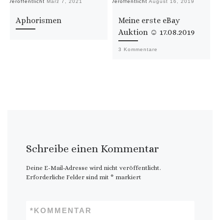
Veröffentlicht
März 7, 2021
Veröffentlicht
August 16, 2019
Ve
Aphorismen
Meine erste eBay
Auktion ☺ 17.08.2019
3 Kommentare
Schreibe einen Kommentar
Deine E-Mail-Adresse wird nicht veröffentlicht.
Erforderliche Felder sind mit
*
markiert
*
KOMMENTAR