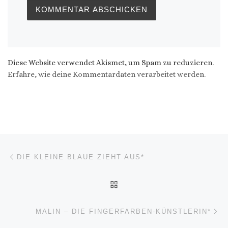
Diese Website verwendet Akismet, um Spam zu reduzieren.
Erfahre, wie deine Kommentardaten verarbeitet werden.
Beitragsnavigation
Vorheriger Beitrag
DIE KLEINE BLAUE ZIEHT AUS*
ZURÜCK ZUR BEITRAGSL
Nä
MALIN – DIE FINGERFARBEN-KÜNSTLERIN*