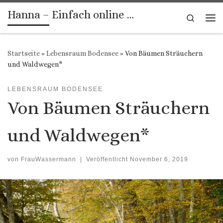
Hanna – Einfach online …
Zum Inhalt springen
Search
Me
Startseite
»
Lebensraum Bodensee
»
Von Bäumen Sträuchern
und Waldwegen*
LEBENSRAUM BODENSEE
Von Bäumen Sträuchern
und Waldwegen*
von
FrauWassermann
|
Veröffentlicht
November 6, 2019