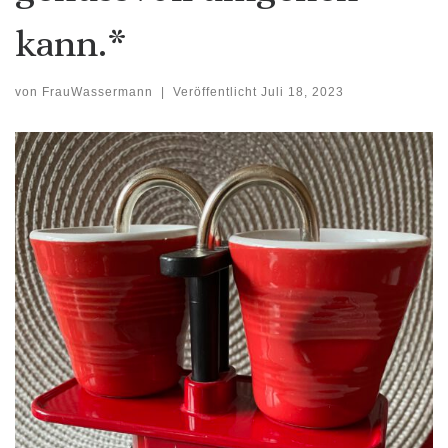
kann.*
von
FrauWassermann
|
Veröffentlicht
Juli 18, 2023